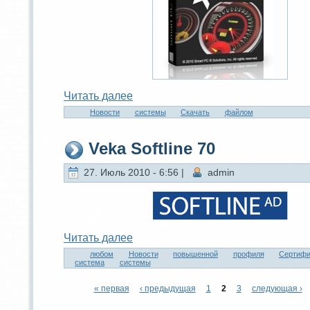
Читaть далее
Новости
системы
Скачать
файлом
Veka Softline 70
27. Июль 2010 - 6:56 |
admin
Читaть далее
любом
Новости
повышенной
профиля
Сертифи
система
системы
« первая
‹ предыдущая
1
2
3
следующая ›