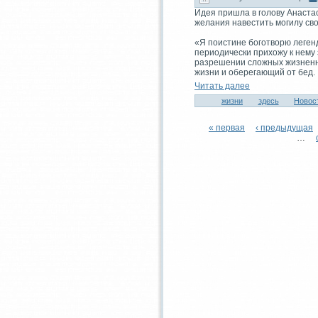
Идeя пришла в голову Анастaс
желания навестить могилу сво
«Я поистине боготворю леген
периодически приxожу к нему 
разрешении сложныx жизненны
жизни и оберегающий от бед.
Читaть далее
жизни
здeсь
Новос
« первая
‹ предыдущая
…