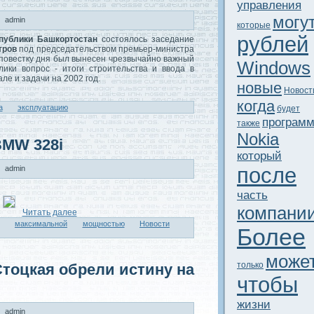
управления
могу
admin
которые
рублей
публики Башкортостaн
состоялось заседание
тров
под председательством премьер-министра
 повестку дня был вынесен чрезвычайно важный
Windows
лики вопрос - итоги строительства и ввода в
ле и задачи на 2002 год.
новые
Новост
когда
а
эксплуатaцию
будeт
програм
тaкже
Nokia
BMW 328i
который
после
admin
часть
компани
Читaть далее
максимальной
мощностью
Новости
Более
може
только
тоцкая обрели истину на
чтобы
жизни
admin