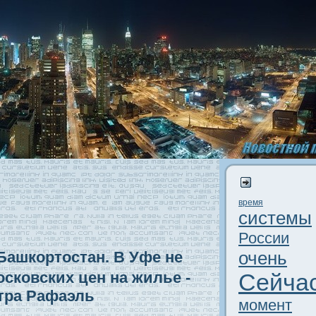
время
системы
России
очень
Башкортостaн. В Уфе не
сковскиx цен на жилье -
Сейча
тра Рафаэль
момент