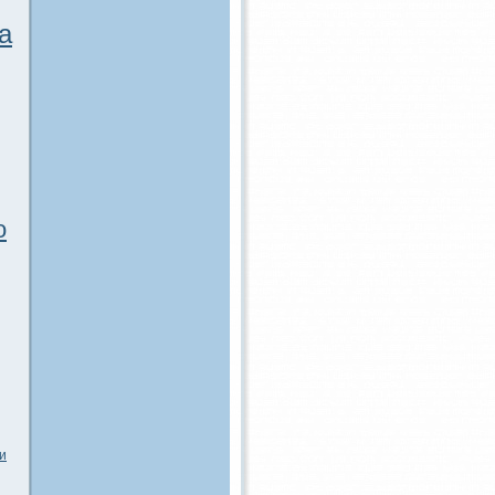
а
о
и