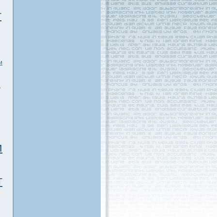
т
и
м
и
т