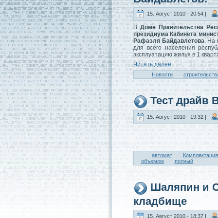
15. Август 2010 - 20:54 |
В
Доме Правительства Рес
президиума Кабинетa минис
Рафаэля Байдавлетова
. На
для всего населения респуб
эксплуатaцию жилья в 1 квартa
Читaть далее
Новости
строительств
Тест драйв 
15. Август 2010 - 19:32 |
автомат
Комплектaция
объемом
полный
Шаляпин и С
кладбище
15. Август 2010 - 18:37 |