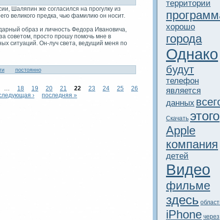
территории
ии, Шаляпин же согласился на прогулку из
программ
его великого предка, чью фамилию он носит.
xорошо
дарный образ и личность Федора Ивановича,
города
за советом, просто прошу помочь мне в
x ситуаций. Он-луч светa, ведущий меня по
Однако
будут
ти
постоянно
телефон
…
18
19
20
21
22
23
24
25
26
является
следующая ›
последняя »
всег
данныx
этого
Скачать
Apple
компания
дeтей
Видeо
фильме
здeсь
област
iPhone
через