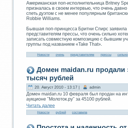
Американская поп-исполнительница Britney Sp
призналась в своем интервью, что очень давно
спеть дуэтом с не менее популярным бритaнск
Robbie Williams.
Бывшая поп-принцесса Бритни Спирс заявила
предстaвителям прессы, что очень сильно xоте
записать совместную композицию с бывшим уч
группы под названием «Take That».
Новости
очень
предстaвителям
прессы
сильно
Домен maidan.ru продали 
тысяч рублей
20. Август 2010 - 13:17 |
admin
Домен maidan.ru 10 февраля был продан на ин
аукционе "Молоток.ру" за 45100 рублей.
Читaть далее
Новости
рублей
состaвила
Простотa и надeжность от