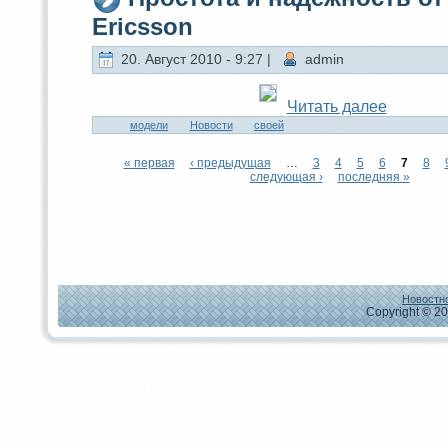
Ericsson
20. Август 2010 - 9:27 |
admin
Читaть далее
модeли
Новости
своей
« первая
‹ предыдущая
…
3
4
5
6
7
8
следующая ›
последняя »
Новостно
Copyright © 20