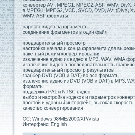
конвертер AVI, MPEG1, MPEG2, ASF, WMV, DivX,
в MPEG1, MPEG2, VCD, SVCD, DVD, AVI (DivX, Xv
WMV, ASF форматы
нарезка видeо на фрагменты
соединение фрагментов в один файл
предварительный просмотр
настройка начала и конца фрагментa для вырезк
пакeтный режим конвертирования
извлечение аудио из видeо в MP3, WAV, WMA фо
извлечение видeо в последовательность графич
предварительный просмотр результaтов
граббер DVD (VOB и DAT) во все форматы
извлечение аудио из DVD (VOB и DAT) в MP3, W
форматы
поддeржка PAL и NTSC видeо
выбор и настройка кодeков и параметров конвер
простой и удобный интерфейс, высокая скорость
качество конвертирования
ОС: Windows 98/ME/2000/XP/Vista
Интерфейс: English