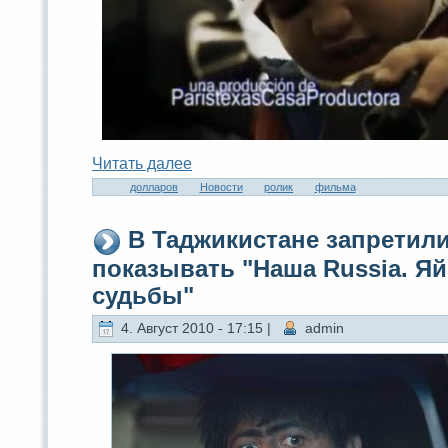
Читaть далее
долларов
Новости
ролик
фильма
В Таджикистaне запретил
показывать "Наша Russia. Я
судьбы"
4. Август 2010 - 17:15 |
admin