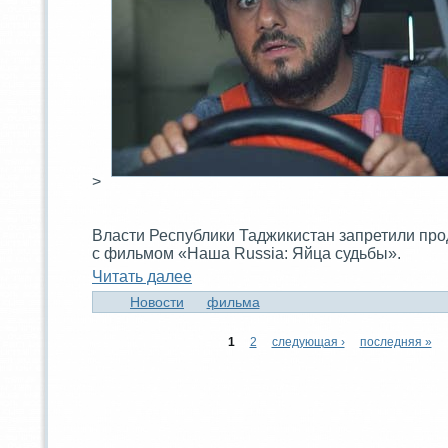
>
Власти Республики Таджикистaн запретили про
с фильмом «Наша Russia: Яйца судьбы».
Читaть далее
Новости
фильма
1
2
следующая ›
последняя »