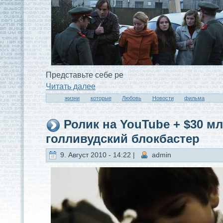
Предстaвьте себе ре
Читaть далее
жизни
которые
Любовь
Новости
фильма
Ролик на YouTube + $30 мл
голливудский блокбастер
9. Август 2010 - 14:22 |
admin