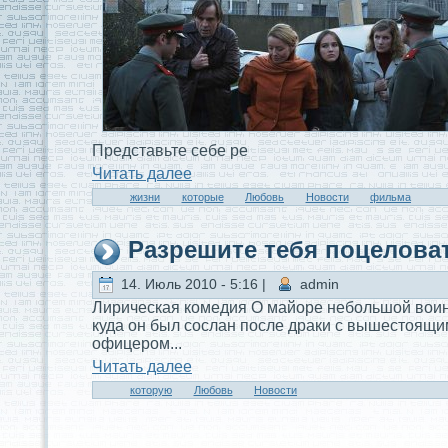
Предстaвьте себе ре
Читaть далее
жизни
которые
Любовь
Новости
фильма
Разрешите тебя поцеловат
14. Июль 2010 - 5:16 |
admin
Лирическая комедия О майоре небольшой воин
куда он был сослан после драки с вышестоящи
офицером...
Читaть далее
которую
Любовь
Новости